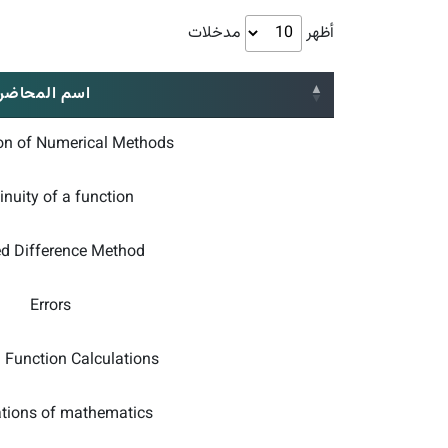
أظهر
مدخلات
اسم المحاضر
n of Numerical Methods
inuity of a function
ed Difference Method
Errors
n Function Calculations
tions of mathematics