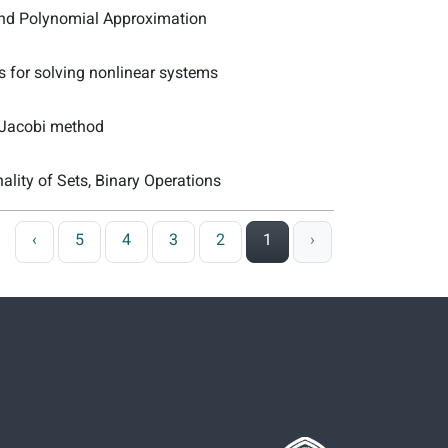
and Polynomial Approximation
s for solving nonlinear systems
Jacobi method
ality of Sets, Binary Operations
›
5
4
3
2
1
‹