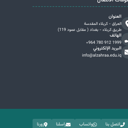
ومات الاتصال
العنوان
العراق - كربلاء المقدسة
طريق كربلاء - بغداد ( مقابل عمود 119)
الهاتف
+964 780 912 1999
البريد الإلكتروني
info@alzahraa.edu.iq
اتصل بنا
واتساب
راسلنا
زورنا