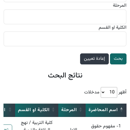
المرحلة
الكلية او القسم
بحث
إعادة تعيين
نتائج البحث
أظهر
مدخلات
اسم المحاضرة
المرحلة
الكلية او القسم
الم
كلية التربية / نهج
1- مفهوم حقوق
تحمي